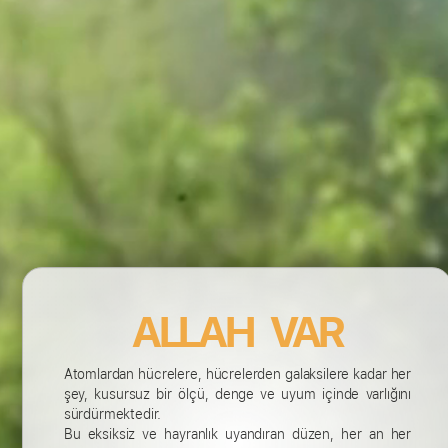
ALLAH VAR
Atomlardan hücrelere, hücrelerden galaksilere kadar her
şey, kusursuz bir ölçü, denge ve uyum içinde varlığını
sürdürmektedir.
Bu eksiksiz ve hayranlık uyandıran düzen, her an her