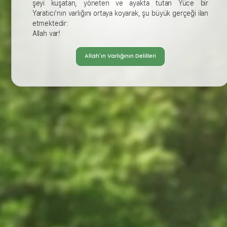
şeyi kuşatan, yöneten ve ayakta tutan Yüce bir
Yaratıcı'nın varlığını ortaya koyarak, şu büyük gerçeği ilan
etmektedir:
Allah var!
Allah'ın Varlığının Delilleri